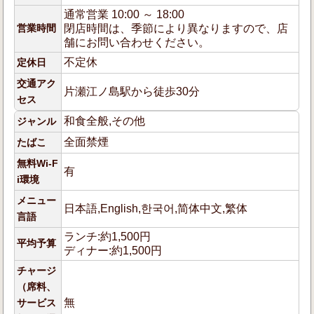
通常営業 10:00 ～ 18:00
営業時間
閉店時間は、季節により異なりますので、店
舗にお問い合わせください。
不定休
定休日
交通アク
片瀬江ノ島駅から徒歩30分
セス
和食全般,その他
ジャンル
全面禁煙
たばこ
無料Wi-F
有
i環境
メニュー
日本語,English,한국어,简体中文,繁体
言語
ランチ:約1,500円
平均予算
ディナー:約1,500円
チャージ
（席料、
無
サービス