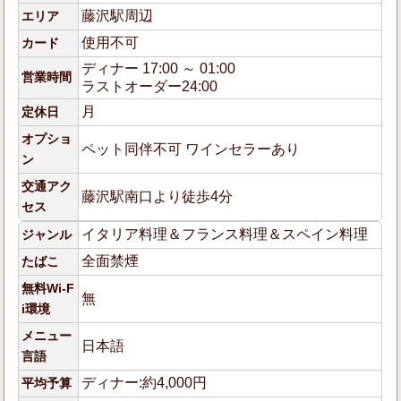
藤沢駅周辺
エリア
使用不可
カード
ディナー 17:00 ～ 01:00
営業時間
ラストオーダー24:00
月
定休日
オプショ
ペット同伴不可 ワインセラーあり
ン
交通アク
藤沢駅南口より徒歩4分
セス
イタリア料理＆フランス料理＆スペイン料理
ジャンル
全面禁煙
たばこ
無料Wi-F
無
i環境
メニュー
日本語
言語
ディナー:約4,000円
平均予算